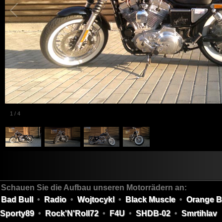
1
/
4
Schauen Sie die Aufbau unseren Motorrädern an:
Bad Bull
•
Radio
•
Wojtocykl
•
Black Muscle
•
Orange B
Sporty89
•
Rock'N'Roll72
•
F4U
•
SHDB-02
•
Smrtihlav