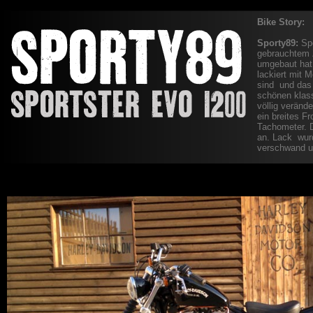
Bike Story:
Sporty89:
Spo
gebrauchtem Z
umgebaut hat 
lackiert mit 
sind und das 
schönen klass
völlig veränd
ein breites F
Tachometer. D
an. Lack wurd
verschwand u